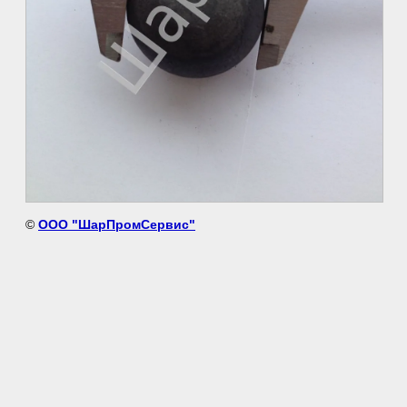
©
ООО "ШарПромСервис"